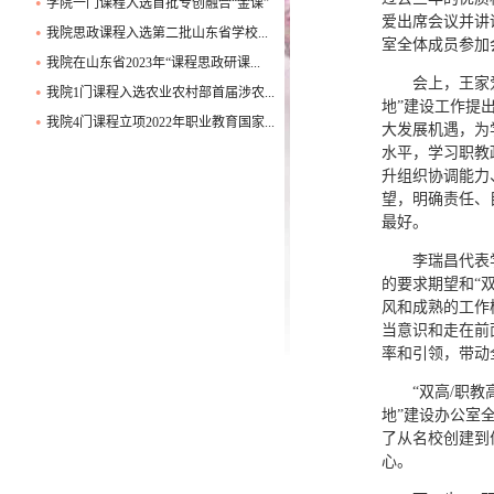
学院一门课程入选首批专创融合“金课”
●
爱出席会议并讲
我院思政课程入选第二批山东省学校...
●
室全体成员参
我院在山东省2023年“课程思政研课...
●
会上，王家
我院1门课程入选农业农村部首届涉农...
●
地”建设工作提
我院4门课程立项2022年职业教育国家...
●
大发展机遇，为
水平，学习职教
升组织协调能力
望，明确责任、
最好。
李瑞昌代表
的要求期望和“
风和成熟的工作
当意识和走在前
率和引领，带动
“双高/职
地”建设办公室
了从名校创建到
心。