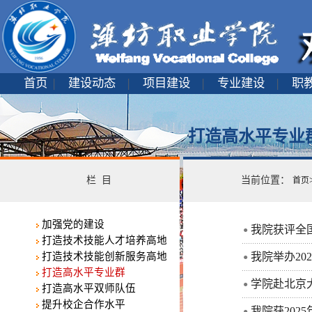
首页
|
建设动态
|
项目建设
|
专业建设
|
职
打造高水平专业
栏 目
当前位置：
首页
加强党的建设
我院获评全
●
打造技术技能人才培养高地
打造技术技能创新服务高地
我院举办20
●
打造高水平专业群
学院赴北京
●
打造高水平双师队伍
提升校企合作水平
我院获20
●